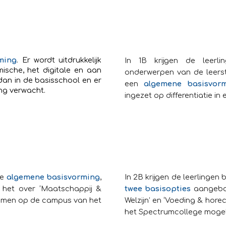
ming
. Er wordt uitdrukkelijk
In 1B krijgen de leer
ische, het digitale en aan
onderwerpen van de leersto
dan in de basisschool en er
een
algemene basisvor
ing verwacht.
ingezet op differentiatie in 
de
algemene basisvorming
,
In 2B krijgen de leerlinge
het over ‘Maatschappij &
twee basisopties
aangebo
tromen op de campus van het
Welzijn’ en ‘Voeding & hor
het Spectrumcollege mogel