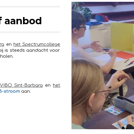
f aanbod
ra
en
het Spectrumcollege
ij is steeds aandacht voor
cholen.
VIBO Sint-Barbara
en
het
 B-stroom
aan.