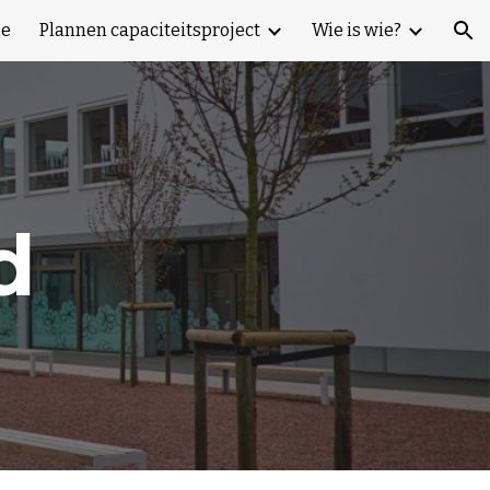
e
Plannen capaciteitsproject
Wie is wie?
ion
d