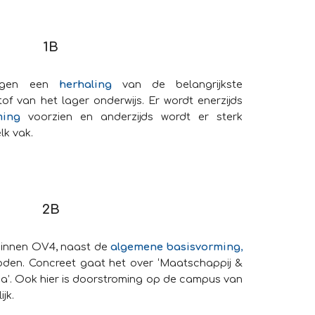
1B
lingen een
herhaling
van de belangrijkste
f van het lager onderwijs. Er wordt enerzijds
ming
voorzien en anderzijds wordt er sterk
elk vak.
2B
n binnen OV4, naast de
algemene basisvorming
,
den. Concreet gaat het over ‘Maatschappij &
eca’. Ook hier is doorstroming op de campus van
ijk.